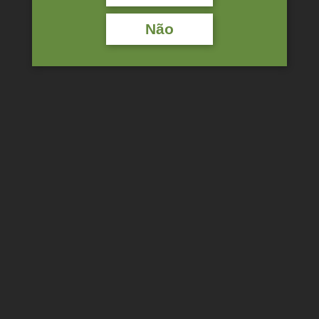
Não
ESPUMANTE QUINTA
ESPUMANTE QUINTA
DA LABOEIRA BAGA
DA LABOEIRA
RESERVA BRUTO 2019
MILLESIME BRUTO
2016
18,00
€
8,45
€