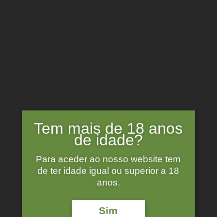
0
RESERVAR
Ofertas Especiais
Pontos de Interesse
Início
\
Vinhos e espumantes
A mostrar todos os 8 resultados
Tem mais de 18 anos
de idade?
Para aceder ao nosso website tem
de ter idade igual ou superior a 18
anos.
Sim